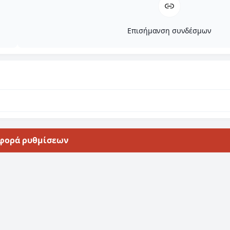
Επισήμανση συνδέσμων
φορά ρυθμίσεων