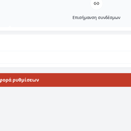
Επισήμανση συνδέσμων
φορά ρυθμίσεων