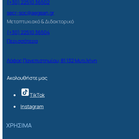
(+30) 22510 36502
secr-soc@aegean.gr
Μεταπτυχιακό & Διδακτορικό
(+30) 22510 36504
Περισσότερα
Λόφος Πανεπιστημίου, 81 132 Μυτιλήνη
Ακολουθήστε μας
TikTok
Instagram
ΧΡΗΣΙΜΑ