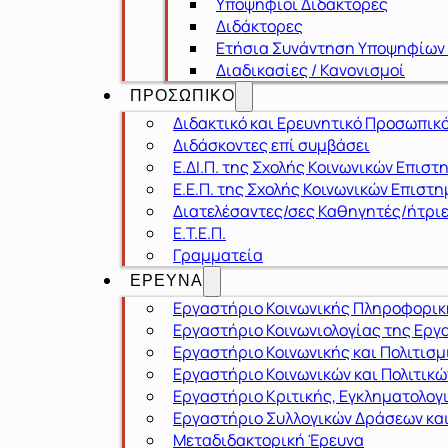
Υποψήφιοι Διδάκτορες
Διδάκτορες
Ετήσια Συνάντηση Υποψηφίων
Διαδικασίες / Κανονισμοί
ΠΡΟΣΩΠΙΚΟ
Διδακτικό και Ερευνητικό Προσωπικ
Διδάσκοντες επί συμβάσει
Ε.ΔΙ.Π. της Σχολής Κοινωνικών Επιστ
Ε.Ε.Π. της Σχολής Κοινωνικών Επιστ
Διατελέσαντες/σες Καθηγητές/ήτρι
Ε.Τ.Ε.Π.
Γραμματεία
ΕΡΕΥΝΑ
Εργαστήριο Κοινωνικής Πληροφορική
Εργαστήριο Κοινωνιολογίας της Εργα
Εργαστήριο Κοινωνικής και Πολιτισ
Εργαστήριο Κοινωνικών και Πολιτικ
Εργαστήριο Κριτικής, Εγκληματολογ
Εργαστήριο Συλλογικών Δράσεων και
Μεταδιδακτορική Έρευνα