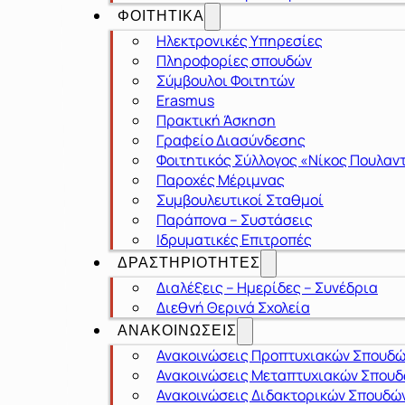
ΦΟΙΤΗΤΙΚΑ
Ηλεκτρονικές Υπηρεσίες
Πληροφορίες σπουδών
Σύμβουλοι Φοιτητών
Erasmus
Πρακτική Άσκηση
Γραφείο Διασύνδεσης
Φοιτητικός Σύλλογος «Νίκος Πουλαν
Παροχές Μέριμνας
Συμβουλευτικοί Σταθμοί
Παράπονα – Συστάσεις
Ιδρυματικές Επιτροπές
ΔΡΑΣΤΗΡΙΟΤΗΤΕΣ
Διαλέξεις – Ημερίδες – Συνέδρια
Διεθνή Θερινά Σχολεία
ΑΝΑΚΟΙΝΩΣΕΙΣ
Ανακοινώσεις Προπτυχιακών Σπουδ
Ανακοινώσεις Μεταπτυχιακών Σπου
Ανακοινώσεις Διδακτορικών Σπουδώ