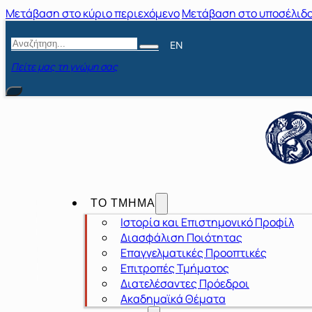
Μετάβαση στο κύριο περιεχόμενο
Μετάβαση στο υποσέλιδ
Αναζήτηση
EN
Πείτε μας τη γνώμη σας
ΤΟ ΤΜΗΜΑ
Ιστορία και Επιστημονικό Προφίλ
Διασφάλιση Ποιότητας
Επαγγελματικές Προοπτικές
Επιτροπές Τμήματος
Διατελέσαντες Πρόεδροι
Ακαδημαϊκά Θέματα