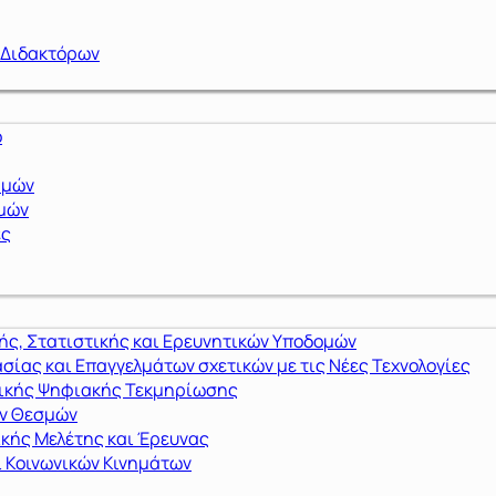
 Διδακτόρων
ό
ημών
ημών
ες
ς, Στατιστικής και Ερευνητικών Υποδομών
σίας και Επαγγελμάτων σχετικών με τις Νέες Τεχνολογίες
μικής Ψηφιακής Τεκμηρίωσης
ών Θεσμών
ικής Μελέτης και Έρευνας
 Κοινωνικών Κινημάτων