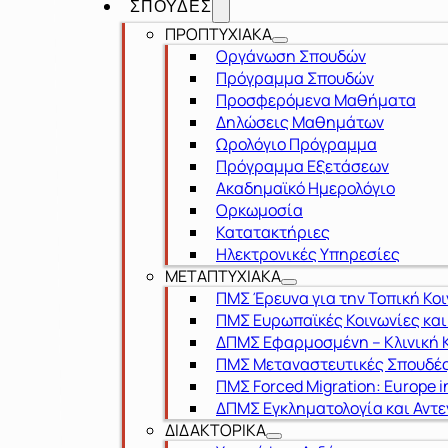
ΣΠΟΥΔΕΣ
ΠΡΟΠΤΥΧΙΑΚΑ
Οργάνωση Σπουδών
Πρόγραμμα Σπουδών
Προσφερόμενα Μαθήματα
Δηλώσεις Μαθημάτων
Ωρολόγιο Πρόγραμμα
Πρόγραμμα Εξετάσεων
Ακαδημαϊκό Ημερολόγιο
Ορκωμοσία
Κατατακτήριες
Ηλεκτρονικές Υπηρεσίες
ΜΕΤΑΠΤΥΧΙΑΚΑ
ΠΜΣ Έρευνα για την Τοπική Κο
ΠΜΣ Ευρωπαϊκές Κοινωνίες κα
ΔΠΜΣ Εφαρμοσμένη – Κλινική Κ
ΠΜΣ Μεταναστευτικές Σπουδές
ΠΜΣ Forced Migration: Europe i
ΔΠΜΣ Εγκληματολογία και Αντε
ΔΙΔΑΚΤΟΡΙΚΑ