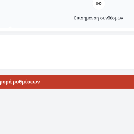
Επισήμανση συνδέσμων
φορά ρυθμίσεων