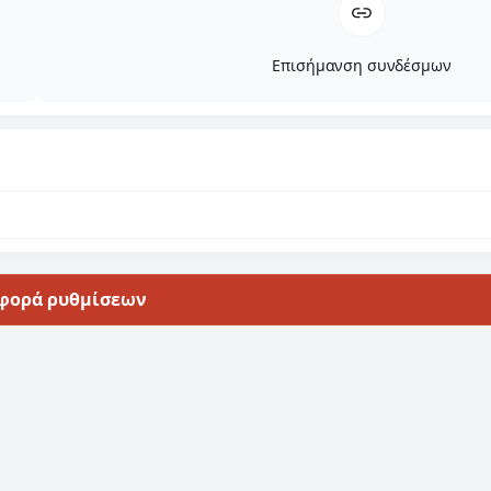
Επισήμανση συνδέσμων
φορά ρυθμίσεων