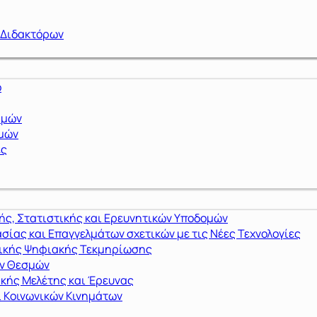
 Διδακτόρων
ό
ημών
ημών
ες
ς, Στατιστικής και Ερευνητικών Υποδομών
σίας και Επαγγελμάτων σχετικών με τις Νέες Τεχνολογίες
μικής Ψηφιακής Τεκμηρίωσης
ών Θεσμών
ικής Μελέτης και Έρευνας
 Κοινωνικών Κινημάτων