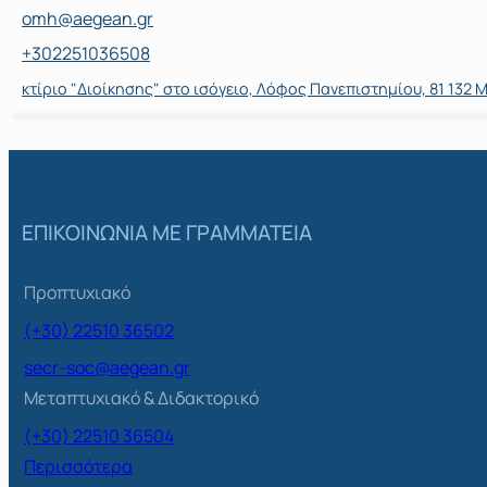
omh@aegean.gr
+302251036508
κτίριο "Διοίκησης" στο ισόγειο, Λόφος Πανεπιστημίου, 81 132 
ΕΠΙΚΟΙΝΩΝΙΑ ΜΕ ΓΡΑΜΜΑΤΕΙΑ
Προπτυχιακό
(+30) 22510 36502
secr-soc@aegean.gr
Μεταπτυχιακό & Διδακτορικό
(+30) 22510 36504
Περισσότερα