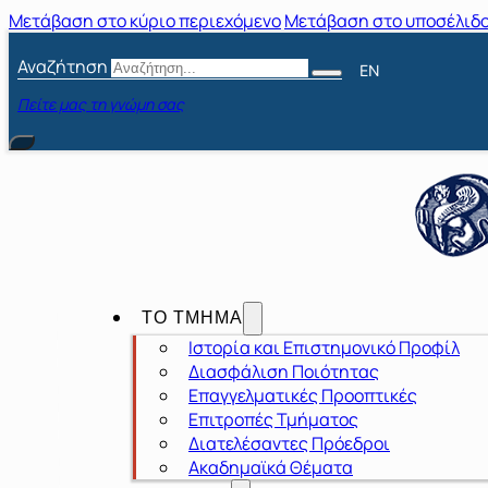
Μετάβαση στο κύριο περιεχόμενο
Μετάβαση στο υποσέλιδ
Αναζήτηση
EN
Πείτε μας τη γνώμη σας
ΤΟ ΤΜΗΜΑ
Ιστορία και Επιστημονικό Προφίλ
Διασφάλιση Ποιότητας
Επαγγελματικές Προοπτικές
Επιτροπές Τμήματος
Διατελέσαντες Πρόεδροι
Ακαδημαϊκά Θέματα