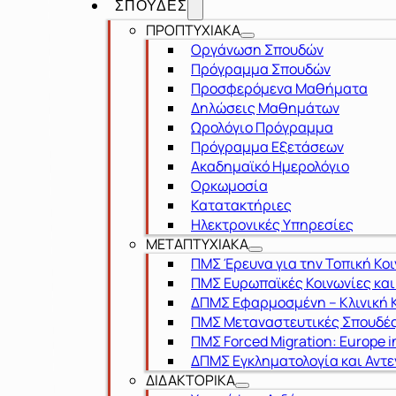
ΣΠΟΥΔΕΣ
ΠΡΟΠΤΥΧΙΑΚΑ
Οργάνωση Σπουδών
Πρόγραμμα Σπουδών
Προσφερόμενα Μαθήματα
Δηλώσεις Μαθημάτων
Ωρολόγιο Πρόγραμμα
Πρόγραμμα Εξετάσεων
Ακαδημαϊκό Ημερολόγιο
Ορκωμοσία
Κατατακτήριες
Ηλεκτρονικές Υπηρεσίες
ΜΕΤΑΠΤΥΧΙΑΚΑ
ΠΜΣ Έρευνα για την Τοπική Κο
ΠΜΣ Ευρωπαϊκές Κοινωνίες κα
ΔΠΜΣ Εφαρμοσμένη – Κλινική Κ
ΠΜΣ Μεταναστευτικές Σπουδές
ΠΜΣ Forced Migration: Europe i
ΔΠΜΣ Εγκληματολογία και Αντε
ΔΙΔΑΚΤΟΡΙΚΑ