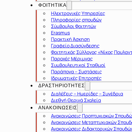
ΦΟΙΤΗΤΙΚΑ
Ηλεκτρονικές Υπηρεσίες
Πληροφορίες σπουδών
Σύμβουλοι Φοιτητών
Erasmus
Πρακτική Άσκηση
Γραφείο Διασύνδεσης
Φοιτητικός Σύλλογος «Νίκος Πουλαν
Παροχές Μέριμνας
Συμβουλευτικοί Σταθμοί
Παράπονα – Συστάσεις
Ιδρυματικές Επιτροπές
ΔΡΑΣΤΗΡΙΟΤΗΤΕΣ
Διαλέξεις – Ημερίδες – Συνέδρια
Διεθνή Θερινά Σχολεία
ΑΝΑΚΟΙΝΩΣΕΙΣ
Ανακοινώσεις Προπτυχιακών Σπουδ
Ανακοινώσεις Μεταπτυχιακών Σπου
Ανακοινώσεις Διδακτορικών Σπουδώ