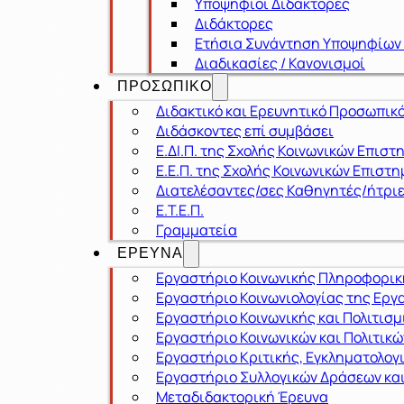
Υποψήφιοι Διδάκτορες
Διδάκτορες
Ετήσια Συνάντηση Υποψηφίων
Διαδικασίες / Κανονισμοί
ΠΡΟΣΩΠΙΚΟ
Διδακτικό και Ερευνητικό Προσωπικ
Διδάσκοντες επί συμβάσει
Ε.ΔΙ.Π. της Σχολής Κοινωνικών Επιστ
Ε.Ε.Π. της Σχολής Κοινωνικών Επιστ
Διατελέσαντες/σες Καθηγητές/ήτρι
Ε.Τ.Ε.Π.
Γραμματεία
ΕΡΕΥΝΑ
Εργαστήριο Κοινωνικής Πληροφορική
Εργαστήριο Κοινωνιολογίας της Εργα
Εργαστήριο Κοινωνικής και Πολιτισ
Εργαστήριο Κοινωνικών και Πολιτικ
Εργαστήριο Κριτικής, Εγκληματολογ
Εργαστήριο Συλλογικών Δράσεων και
Μεταδιδακτορική Έρευνα