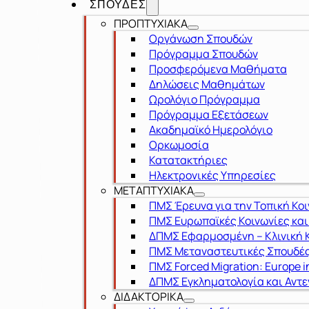
ΣΠΟΥΔΕΣ
ΠΡΟΠΤΥΧΙΑΚΑ
Οργάνωση Σπουδών
Πρόγραμμα Σπουδών
Προσφερόμενα Μαθήματα
Δηλώσεις Μαθημάτων
Ωρολόγιο Πρόγραμμα
Πρόγραμμα Εξετάσεων
Ακαδημαϊκό Ημερολόγιο
Ορκωμοσία
Κατατακτήριες
Ηλεκτρονικές Υπηρεσίες
ΜΕΤΑΠΤΥΧΙΑΚΑ
ΠΜΣ Έρευνα για την Τοπική Κο
ΠΜΣ Ευρωπαϊκές Κοινωνίες κα
ΔΠΜΣ Εφαρμοσμένη – Κλινική Κ
ΠΜΣ Μεταναστευτικές Σπουδές
ΠΜΣ Forced Migration: Europe i
ΔΠΜΣ Εγκληματολογία και Αντε
ΔΙΔΑΚΤΟΡΙΚΑ