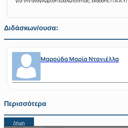
για την αναγνώριση ευαλωτότητας, έκδοσης Π.Α.Α.Υ.
Διδάσκων/ουσα:
Μαρούδα Μαρία Ντανιέλλα
Περισσότερα
Λήψη