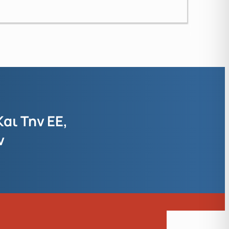
αι Την ΕΕ,
ν