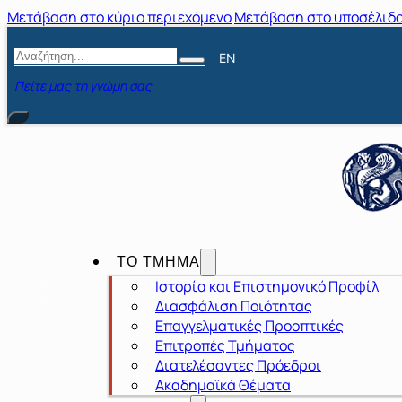
Μετάβαση στο κύριο περιεχόμενο
Μετάβαση στο υποσέλιδ
Αναζήτηση
EN
Πείτε μας τη γνώμη σας
ΤΟ ΤΜΗΜΑ
Ιστορία και Επιστημονικό Προφίλ
Διασφάλιση Ποιότητας
Επαγγελματικές Προοπτικές
Επιτροπές Τμήματος
Διατελέσαντες Πρόεδροι
Ακαδημαϊκά Θέματα