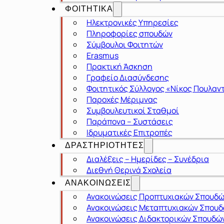
ΦΟΙΤΗΤΙΚΑ
Ηλεκτρονικές Υπηρεσίες
Πληροφορίες σπουδών
Σύμβουλοι Φοιτητών
Erasmus
Πρακτική Άσκηση
Γραφείο Διασύνδεσης
Φοιτητικός Σύλλογος «Νίκος Πουλαν
Παροχές Μέριμνας
Συμβουλευτικοί Σταθμοί
Παράπονα – Συστάσεις
Ιδρυματικές Επιτροπές
ΔΡΑΣΤΗΡΙΟΤΗΤΕΣ
Διαλέξεις – Ημερίδες – Συνέδρια
Διεθνή Θερινά Σχολεία
ΑΝΑΚΟΙΝΩΣΕΙΣ
Ανακοινώσεις Προπτυχιακών Σπουδ
Ανακοινώσεις Μεταπτυχιακών Σπου
Ανακοινώσεις Διδακτορικών Σπουδώ