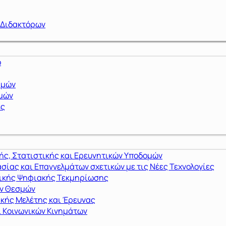
 Διδακτόρων
ό
ημών
ημών
ες
ς, Στατιστικής και Ερευνητικών Υποδομών
σίας και Επαγγελμάτων σχετικών με τις Νέες Τεχνολογίες
μικής Ψηφιακής Τεκμηρίωσης
ών Θεσμών
ικής Μελέτης και Έρευνας
 Κοινωνικών Κινημάτων