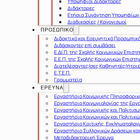
Υποψήφιοι Διδάκτορες
Διδάκτορες
Ετήσια Συνάντηση Υποψηφίων
Διαδικασίες / Κανονισμοί
ΠΡΟΣΩΠΙΚΟ
Διδακτικό και Ερευνητικό Προσωπικ
Διδάσκοντες επί συμβάσει
Ε.ΔΙ.Π. της Σχολής Κοινωνικών Επιστ
Ε.Ε.Π. της Σχολής Κοινωνικών Επιστ
Διατελέσαντες/σες Καθηγητές/ήτρι
Ε.Τ.Ε.Π.
Γραμματεία
ΕΡΕΥΝΑ
Εργαστήριο Κοινωνικής Πληροφορική
Εργαστήριο Κοινωνιολογίας της Εργα
Εργαστήριο Κοινωνικής και Πολιτισ
Εργαστήριο Κοινωνικών και Πολιτικ
Εργαστήριο Κριτικής, Εγκληματολογ
Εργαστήριο Συλλογικών Δράσεων και
Μεταδιδακτορική Έρευνα