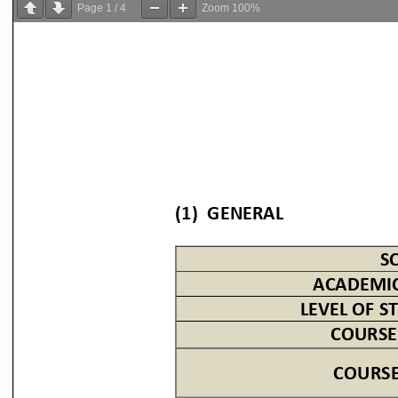
Page
1
/
4
Zoom
100%