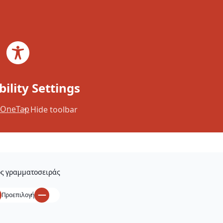
Skip to main content
Skip to footer
Search
EL
×
Tell us what you think.
bility Settings
OneTap
Hide toolbar
ς γραμματοσειράς
Προεπιλογή