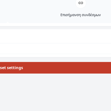
Επισήμανση συνδέσμων
set settings