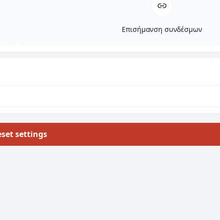
Επισήμανση συνδέσμων
set settings