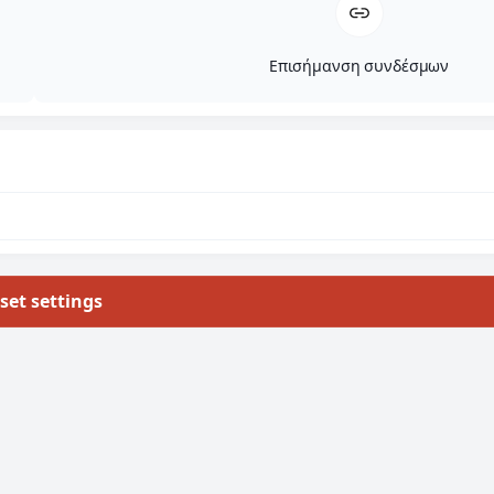
Επισήμανση συνδέσμων
set settings