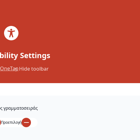
Skip to main content
Skip to footer
Search
EL
×
Tell us what you think.
bility Settings
OneTap
Hide toolbar
ς γραμματοσειράς
Προεπιλογή