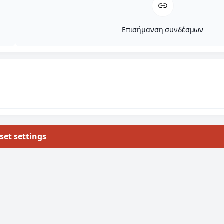
Επισήμανση συνδέσμων
set settings