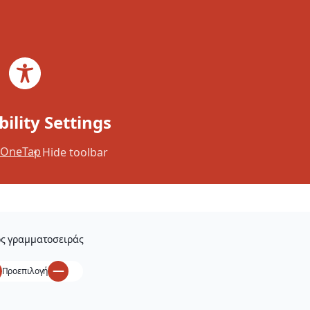
Skip to main content
Skip to footer
Search
EL
×
Tell us what you think.
bility Settings
OneTap
Hide toolbar
ς γραμματοσειράς
Προεπιλογή